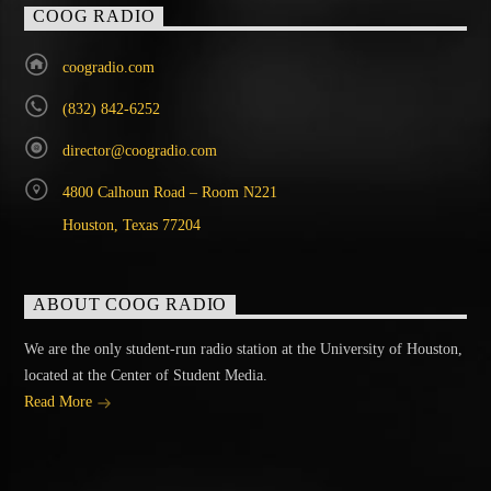
COOG RADIO
coogradio.com
(832) 842-6252
director@coogradio.com
4800 Calhoun Road – Room N221
Houston, Texas 77204
ABOUT COOG RADIO
We are the only student-run radio station at the University of Houston,
located at the Center of Student Media.
Read More