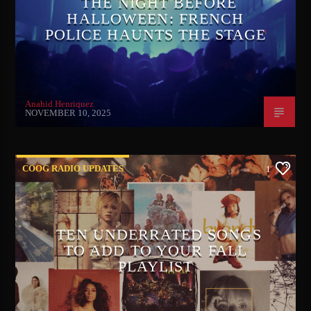
THE NIGHT BEFORE
HALLOWEEN: FRENCH
POLICE HAUNTS THE STAGE
Anahid Henriquez
NOVEMBER 10, 2025
COOG RADIO UPDATES
1
TEN UNDERRATED SONGS
TO ADD TO YOUR FALL
PLAYLIST