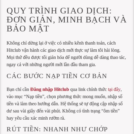
QUY TRÌNH GIAO DỊCH:
ĐƠN GIẢN, MINH BẠCH VÀ
BẢO MẬT
Không chỉ dừng lại ở việc có nhiều kênh thanh toán, cách
Hitclub vận hành các giao dịch mới thực sự làm tôi hài lòng.
Mọi thứ đều được tối giản hóa để người dùng dễ dàng thao tác,
ngay cả với những người mới lần đầu tham gia.
CÁC BƯỚC NẠP TIỀN CƠ BẢN
Bạn chỉ cần
Đăng nhập Hitclub
qua link chính thức
tại đây
,
vào mục “Nạp tiền”, chọn phương thức mong muốn, nhập số
tiền và làm theo hướng dẫn. Hệ thống sẽ tự động cập nhập số
dư sau vài giây đến vài phút. Không có tình trạng “ôm tiền”
hay yêu cầu xác minh rườm rà.
RÚT TIỀN: NHANH NHƯ CHỚP