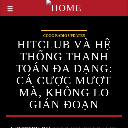
COOG RADIO UPDATES
HITCLUB VÀ HỆ
THỐNG THANH
TOÁN ĐA DẠNG:
CÁ CƯỢC MƯỢT
MÀ, KHÔNG LO
GIÁN ĐOẠN