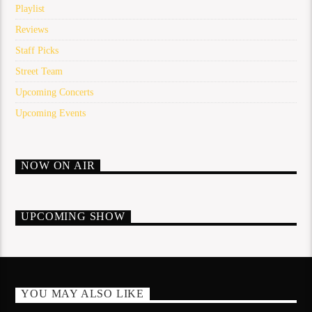
Playlist
Reviews
Staff Picks
Street Team
Upcoming Concerts
Upcoming Events
NOW ON AIR
UPCOMING SHOW
YOU MAY ALSO LIKE