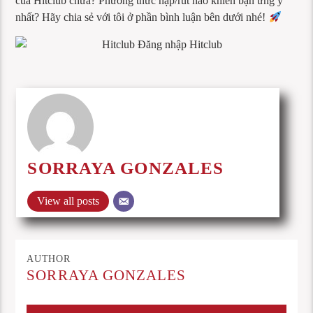
của Hitclub chưa? Phương thức nạp/rút nào khiến bạn ưng ý
nhất? Hãy chia sẻ với tôi ở phần bình luận bên dưới nhé!
SORRAYA GONZALES
View all posts
AUTHOR
SORRAYA GONZALES