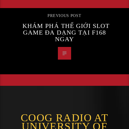
PREVIOUS POST
KHÁM PHÁ THẾ GIỚI SLOT
GAME ĐA DẠNG TẠI F168
NGAY
COOG RADIO AT
UNIVERSITY OF