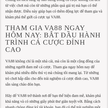
từ việc chơi mà còn từ những phần quà giá trị mà bạn có thể
nhận được. Điều này giúp bạn có thêm động lực để tham gia và
khám phá thế giới cá cược tại VA88.
THAM GIA VA88 NGAY
HÔM NAY: BẮT ĐẦU HÀNH
TRÌNH CÁ CƯỢC ĐỈNH
CAO
VA88 không chỉ là một nhà cái, mà còn là một cộng đồng của
những người đam mê cá cược. Tham gia ngay hôm nay để
khám phá nhiều điều thú vị mà chúng tôi mang lại. Từ những
trò chơi hấp dẫn cho đến trải nghiệm cá cược đỉnh cao, VA88
sẵn sàng chào đón bạn.
Hãy để VA88 trở thành nơi để bạn thể hiện đam mê, khám phá
khả năng và có những giây phút thư giãn tuyệt vời. Bằng cách
nhanh chóng đăng ký tài khoản, bạn đã có thể trải nghiệm một