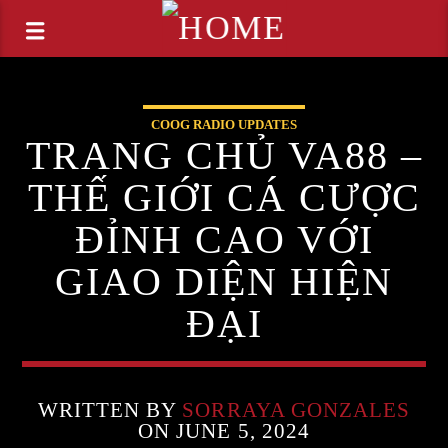
COOG RADIO UPDATES
TRANG CHỦ VA88 –
THẾ GIỚI CÁ CƯỢC
ĐỈNH CAO VỚI
GIAO DIỆN HIỆN
ĐẠI
WRITTEN BY
SORRAYA GONZALES
ON JUNE 5, 2024