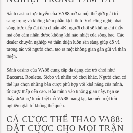
Sảnh casino trực tuyến của VA88 mở ra một thế giới giải trí
sang trọng và không kém phần kịch tính. Với công nghệ phát
sóng trực tiếp đạt tiêu chuẩn 4K, người chơi sẽ không chỉ thấy
mà còn cảm nhận được không khí náo nhiệt của sòng bạc. Các
dealer chuyên nghiệp và thân thiện luôn sẵn sàng giúp đỡ và
tương tác với người chơi, tạo ra một không gian gần gũi và thân
thiện.
Sảnh casino của VA88 cung cấp đa dạng các trò chơi như
Baccarat, Roulette, Sicbo và nhiều trò chơi khác. Người chơi có
thể lựa chọn những bàn cược phù hợp với khả năng của mình,
từ cược thấp đến cao. Hòa mình vào không gian này, bạn sẽ
thấy được sự khác biệt mà VA88 mang lại, tạo nên một trải
nghiệm giải trí không thể quên.
CÁ CƯỢC THỂ THAO VA88:
ĐẶT CƯỢC CHO MỌI TRẬN