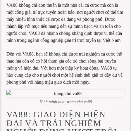
VA88 không chỉ đơn thuần là một nhà cái cá cược mà còn là
một cổng giải trí trực tuyến hoàn hảo, nơi người chơi có thể tìm
thấy nhiều hình thức cá cược đa dạng và phong phú. Được
thành lập với mục tiêu mang đến sự minh bạch và an toàn cho
người chơi, VA88 đã nhanh chóng khẳng định được vị thế của
mình trong ngành công nghiệp giải trí trực tuyến tại Việt Nam.
Đến với VA88, bạn sẽ không chỉ được trải nghiệm cá cược thể
thao mà còn có cơ hội tham gia các trò chơi sòng bài truyền
thống và hiện đại. Với hơn một thập kỷ hoạt động, VA88 tự
hào cung cấp cho người chơi một hệ sinh thái giải trí đầy đủ và
phong phú với hàng triệu giao dịch mỗi ngày.
Hình minh họa: trang chủ va88
VA88: GIAO DIỆN HIỆN
ĐẠI VÀ TRẢI NGHIỆM