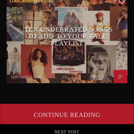
COOG RADIO UPDATES
1
TEN UNDERRATED SONGS
TO ADD TO YOUR FALL
PLAYLIST
Ivana Mears
NOVEMBER 5, 2025
CONTINUE READING
NEXT POST