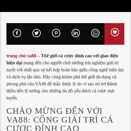
trang chủ va88
– Thế giới cá cược đỉnh cao với giao diện
hiện đại
mang đến cho người chơi những trải nghiệm giải trí
tuyệt vời nhất qua sự kết hợp hoàn hảo giữa công nghệ hiện đại
và dịch vụ tận tâm. Hãy cùng khám phá thế giới đa dạng và
phong phú của VA88 để thấy được lý do vì sao nó trở thành
điểm đến lý tưởng cho những tín đồ yêu thích cá cược trực
tuyến.
CHÀO MỪNG ĐẾN VỚI
VA88: CỔNG GIẢI TRÍ CÁ
CƯỢC ĐỈNH CAO