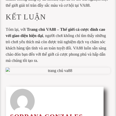
thế giới giải trí tràn đầy sắc màu và cơ hội tại VA88.
KẾT LUẬN
Tóm lại, với
Trang chủ VA88 – Thế giới cá cược đỉnh cao
với giao diện hiện đại
, người chơi không chỉ tìm thấy những
trò chơi yêu thích mà còn được trải nghiệm dịch vụ chăm sóc
khách hàng tận tình và an toàn tuyệt đối. VA88 luôn sẵn sàng
chào đón bạn đến với thế giới cá cược phong phú và hấp dẫn
mà chúng tôi tạo ra.