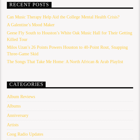
RECENT POSTS
Can Music Therapy Help Aid the College Mental Health Crisis?
A Galentine’s Mood Maker
Geese Fly South to Houston’s White Oak Music Hall for Their Getting
Killed Tour
Milos Uzan’s 26 Points Powers Houston to 40-Point Rout, Snapping
Three-Game Skid
The Songs That Take Me Home: A North African & Arab Playlist
CATEGORIES
Album Reviews
Albums
Anniversary
Artists
Coog Radio Updates