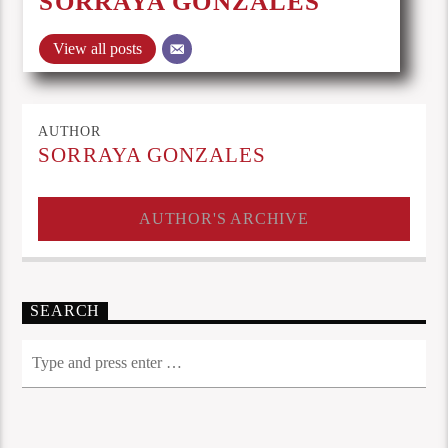
SORRAYA GONZALES
View all posts
AUTHOR
SORRAYA GONZALES
AUTHOR'S ARCHIVE
SEARCH